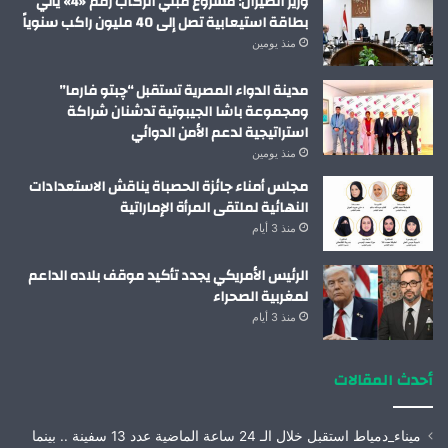
وزير الطيران: مشروع مبني الركاب رقم «4» يأتي
بطاقة استيعابية تصل إلى 40 مليون راكب سنوياً
منذ يومين
مدينة الدواء المصرية تستقبل “چبتو فارما”
ومجموعة باشا الجيبوتية تدشنان شراكة
استراتيجية لدعم الأمن الدوائي
منذ يومين
مجلس أمناء جائزة الحصباة يناقش الاستعدادات
النهائية لملتقى المرأة الإماراتية
منذ 3 أيام
الرئيس الأمريكي يجدد تأكيد موقف بلاده الداعم
لمغربية الصحراء
منذ 3 أيام
أحدث المقالات
ميناء_دمياط استقبل خلال الـ 24 ساعة الماضية عدد 13 سفينة .. بينما