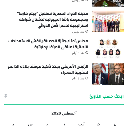
منذ يومين
مدينة الدواء المصرية تستقبل “چبتو فارما”
ومجموعة باشا الجيبوتية تدشنان شراكة
استراتيجية لدعم الأمن الدوائي
منذ يومين
مجلس أمناء جائزة الحصباة يناقش الاستعدادات
النهائية لملتقى المرأة الإماراتية
منذ 3 أيام
الرئيس الأمريكي يجدد تأكيد موقف بلاده الداعم
لمغربية الصحراء
منذ 3 أيام
ابحث حسب التاريخ
أغسطس 2026
ن
ث
أرب
خ
ج
س
د