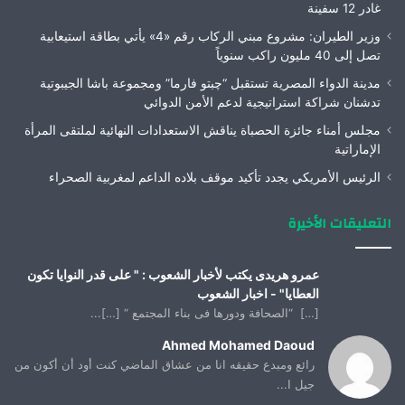
غادر 12 سفينة
وزير الطيران: مشروع مبني الركاب رقم «4» يأتي بطاقة استيعابية
تصل إلى 40 مليون راكب سنوياً
مدينة الدواء المصرية تستقبل “چبتو فارما” ومجموعة باشا الجيبوتية
تدشنان شراكة استراتيجية لدعم الأمن الدوائي
مجلس أمناء جائزة الحصباة يناقش الاستعدادات النهائية لملتقى المرأة
الإماراتية
الرئيس الأمريكي يجدد تأكيد موقف بلاده الداعم لمغربية الصحراء
التعليقات الأخيرة
عمرو هريدى يكتب لأخبار الشعوب : " على قدر النوايا تكون
العطايا" - اخبار الشعوب
[…] “الصحافة ودورها فى بناء المجتمع “ […]...
Ahmed Mohamed Daoud
رائع ومبدع حقيقه انا من عشاق الماضي كنت أود أن أكون من
جيل ا...