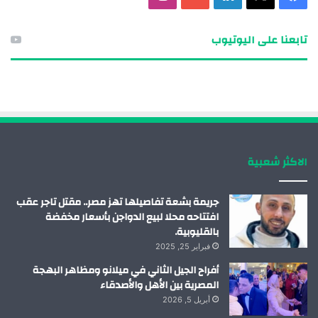
ي
ي
و
ن
تابعنا على اليوتيوب
س
ن
ت
س
ب
ك
ي
ت
و
د
و
ق
ك
إ
ب
ر
الاكثر شعبية
ن
ا
م
جريمة بشعة تفاصيلها تهز مصر.. مقتل تاجر عقب
افتتاحه محلا لبيع الدواجن بأسعار مخفضة
بالقليوبية.
فبراير 25, 2025
أفراح الجيل الثاني في ميلانو ومظاهر البهجة
المصرية بين الأهل والأصدقاء
أبريل 5, 2026