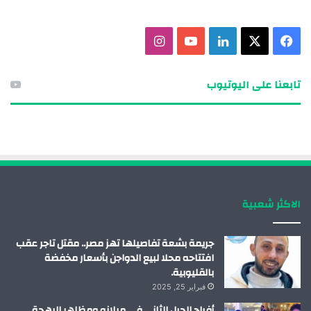
ف
X
ل
ي
ا
ي
ي
و
ن
تابعنا على اليوتيوب
س
ن
ت
س
ب
ك
ي
ت
و
د
و
ق
ك
إ
ب
ر
الاكثر شعبية
ن
ا
م
جريمة بشعة تفاصيلها تهز مصر.. مقتل تاجر عقب
افتتاحه محلا لبيع الدواجن بأسعار مخفضة
بالقليوبية.
فبراير 25, 2025
أفراح الجيل الثاني في ميلانو ومظاهر البهجة