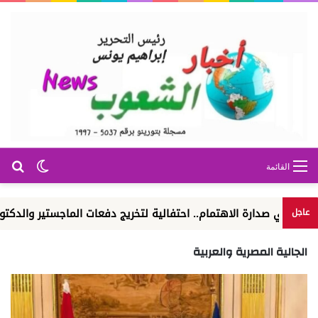
بح
الوضع ا
القائمة
ة الاهتمام.. احتفالية لتخريج دفعات الماجستير والدكتوراه
الوكا
عاجل
الجالية المصرية والعربية