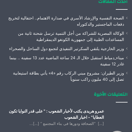
أحدث المقالات
الصحة النفسية والإرشاد الأسري في صدارة الاهتمام.. احتفالية لتخريج
دفعات الماجستير والدكتوراه
الوكالة المصرية للشراكة من أجل التنمية ترسل شحنة ثانية من
المساعدات الطبية إلى جمهورية الكونغو الديمقراطية
وزير الخارجية يلتقي السكرتير التنفيذي لتجمع دول الساحل والصحراء
ميناء_دمياط استقبل خلال الـ 24 ساعة الماضية عدد 13 سفينة .. بينما
غادر 12 سفينة
وزير الطيران: مشروع مبني الركاب رقم «4» يأتي بطاقة استيعابية
تصل إلى 40 مليون راكب سنوياً
التعليقات الأخيرة
عمرو هريدى يكتب لأخبار الشعوب : " على قدر النوايا تكون
العطايا" - اخبار الشعوب
[…] “الصحافة ودورها فى بناء المجتمع “ […]...