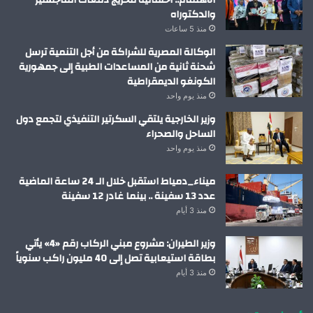
الاهتمام.. احتفالية لتخريج دفعات الماجستير
والدكتوراه
منذ 5 ساعات
الوكالة المصرية للشراكة من أجل التنمية ترسل
شحنة ثانية من المساعدات الطبية إلى جمهورية
الكونغو الديمقراطية
منذ يوم واحد
وزير الخارجية يلتقي السكرتير التنفيذي لتجمع دول
الساحل والصحراء
منذ يوم واحد
ميناء_دمياط استقبل خلال الـ 24 ساعة الماضية
عدد 13 سفينة .. بينما غادر 12 سفينة
منذ 3 أيام
وزير الطيران: مشروع مبني الركاب رقم «4» يأتي
بطاقة استيعابية تصل إلى 40 مليون راكب سنوياً
منذ 3 أيام