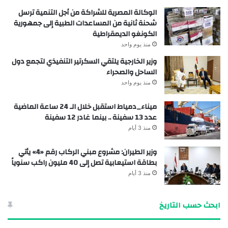
الوكالة المصرية للشراكة من أجل التنمية ترسل
شحنة ثانية من المساعدات الطبية إلى جمهورية
الكونغو الديمقراطية
منذ يوم واحد
وزير الخارجية يلتقي السكرتير التنفيذي لتجمع دول
الساحل والصحراء
منذ يوم واحد
ميناء_دمياط استقبل خلال الـ 24 ساعة الماضية
عدد 13 سفينة .. بينما غادر 12 سفينة
منذ 3 أيام
وزير الطيران: مشروع مبني الركاب رقم «4» يأتي
بطاقة استيعابية تصل إلى 40 مليون راكب سنوياً
منذ 3 أيام
ابحث حسب التاريخ