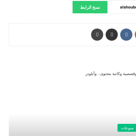
نسخ الرابط
‏Reddit
‏VKontakte
مشاركة عبر البريد
طباعة
صصية وكاتبة محتوى.. وأبلودر
رأ التالي
منوعات