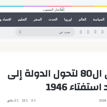
السياسة
العالم
اوروبا
الحدث
السفر
التعليم
اقتصاد و
ينكدإن
يوتيوب
انستقرام
مقال عشوائي
الوضع المظلم
بحث
عن
إيطاليا تحتفل بالذكرى ال80 لتحول الدولة إلى
تفتاء 1946
0
22
2 دقائق