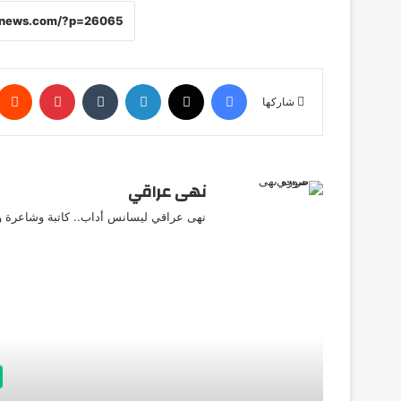
فيسبوك
X
لينكدإن
‏Tumblr
بينتيريست
شاركها
نهى عراقي
نهى عراقي ليسانس أداب.. كاتبة وشاعرة وق
أق