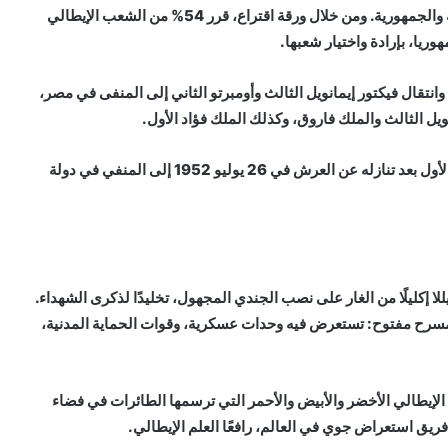
في 2 يونيو 1946، طُلب من الإيطاليين الاختيار ما بين الملكية والجمهورية. ومن خلال ورقة اقتراع، قرر 54% من الشعب الإيطالي
وريا، بإرادة واختيار شعبها.
 1946، قد أدت لإلغاء الملكية وانتقال فيكتور إيمانويل الثالث وأومبرتو الثاني إلى المنفى في مصر،
ويل الثالث والملك فاروق، وكذلك الملك فؤاد الأول.
وهذا ما يذكرنا باحداث ثورة 52 حينما تم إنتقال الملك فاروق الأول بعد تنازله عن العرش في 26 يوليو 1952 إلى المنفي في دولة
لا إكليلًا من الغار على نصب الجندي المجهول، تخليدًا لذكرى الشهداء.
 مسرح مفتوح: تستعرض فيه وحدات عسكرية، وقوات الحماية المدنية،
ا بالوان العلم الإيطالي الأخضر والأبيض والأحمر التي ترسمها الطائرات في فضاء
يق استعراض جوي في العالم، رافعًا العلم الإيطالي.