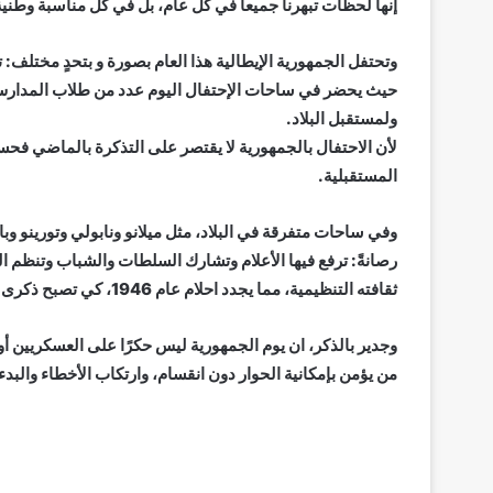
إنها لحظات تبهرنا جميعا في كل عام، بل في كل مناسبة وطنية
وتحتفل الجمهورية الإيطالية هذا العام بصورة و بتحدٍ مختلف: ت
حيث يحضر في ساحات الإحتفال اليوم عدد من طلاب المدارس ال
ولمستقبل البلاد.
لأن الاحتفال بالجمهورية لا يقتصر على التذكرة بالماضي فحسب
المستقبلية.
وفي ساحات متفرقة في البلاد، مثل ميلانو ونابولي وتورينو وبا
رصانةً: ترفع فيها الأعلام وتشارك السلطات والشباب وتنظم 
ثقافته التنظيمية، مما يجدد احلام عام 1946، كي تصبح ذكرى هذا الحدث التاريخي بوصلةً يوميةً لستين مليون إيطالي.
وجدير بالذكر، ان يوم الجمهورية ليس حكرًا على العسكريين أو
من يؤمن بإمكانية الحوار دون انقسام، وارتكاب الأخطاء والبدء 