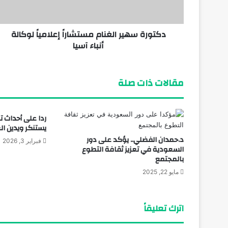
دكتورة سهير الغنام مستشاراً إعلامياً لوكالة
منذ أسبوع واحد
أنباء آسيا
شهرة رياضة كمال الأجسام عبر التاريخ
مقالات ذات صلة
ردا على أحداث ت
يستنكر ويدين ال
د.حمدان الفضلي.. يؤكد على دور
فبراير 3, 2026
السعودية في تعزيز ثقافة التطوع
بالمجتمع
مايو 22, 2025
اترك تعليقاً