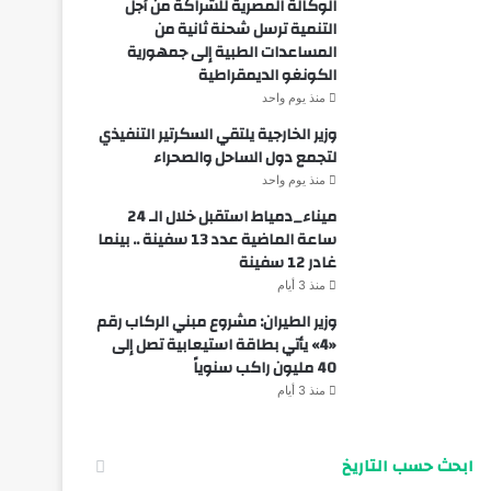
الوكالة المصرية للشراكة من أجل
التنمية ترسل شحنة ثانية من
المساعدات الطبية إلى جمهورية
الكونغو الديمقراطية
منذ يوم واحد
وزير الخارجية يلتقي السكرتير التنفيذي
لتجمع دول الساحل والصحراء
منذ يوم واحد
ميناء_دمياط استقبل خلال الـ 24
ساعة الماضية عدد 13 سفينة .. بينما
غادر 12 سفينة
منذ 3 أيام
وزير الطيران: مشروع مبني الركاب رقم
«4» يأتي بطاقة استيعابية تصل إلى
40 مليون راكب سنوياً
منذ 3 أيام
ابحث حسب التاريخ